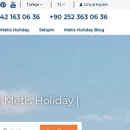
Türkçe
TL
Giriş & Kaydol
42 163 06 36
+90 252 363 06 36
 Metis Holiday
İletişim
Metis Holiday Blog
Metis Holiday |