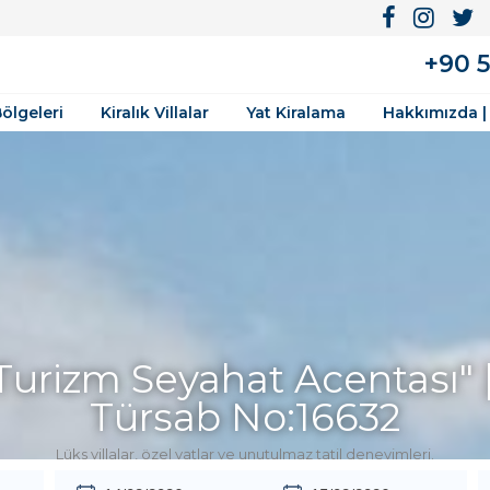
+90 5
Bölgeleri
Kiralık Villalar
Yat Kiralama
Hakkımızda |
rizm Seyahat Acentası | 
TÜRSAB No: 16632
Güvenilir Tatil Deneyimi