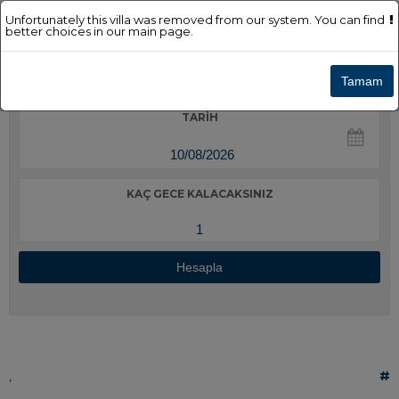
Unfortunately this villa was removed from our system. You can find
better choices in our main page.
Tamam
TARIH
KAÇ GECE KALACAKSINIZ
Hesapla
#
,